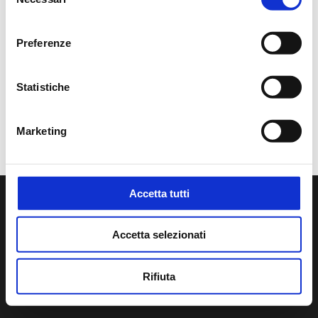
del
consenso
Preferenze
Statistiche
Marketing
Accetta tutti
FONDAZIONE MAST
via Speranza 42
I-40133 Bologna | CF 91361890378
Accetta selezionati
© Fondazione MAST 2018
Contatti
Rifiuta
Cookie policy