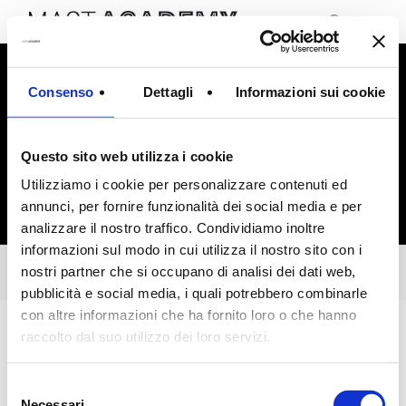
Menu
Skip
to
search
main
content
Consenso
Dettagli
Informazioni sui cookie
Questo sito web utilizza i cookie
Utilizziamo i cookie per personalizzare contenuti ed
annunci, per fornire funzionalità dei social media e per
analizzare il nostro traffico. Condividiamo inoltre
informazioni sul modo in cui utilizza il nostro sito con i
nostri partner che si occupano di analisi dei dati web,
pubblicità e social media, i quali potrebbero combinarle
con altre informazioni che ha fornito loro o che hanno
raccolto dal suo utilizzo dei loro servizi.
Selezione
Necessari