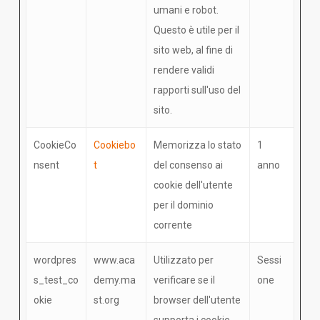
umani e robot.
Questo è utile per il
sito web, al fine di
rendere validi
rapporti sull'uso del
sito.
CookieCo
Cookiebo
Memorizza lo stato
1
nsent
t
del consenso ai
anno
cookie dell'utente
per il dominio
corrente
wordpres
www.aca
Utilizzato per
Sessi
s_test_co
demy.ma
verificare se il
one
okie
st.org
browser dell'utente