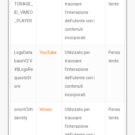
TORAGE_
tracciare
tente
ID_VIMEO
l'interazione
_PLAYER
dell'utente con i
contenuti
incorporati.
LogsData
YouTube
Utilizzato per
Persis
baseV2:V
tracciare
tente
#||LogsRe
l'interazione
questsSt
dell'utente con i
ore
contenuti
incorporati.
orionV3#i
Vimeo
Utilizzato per
Persis
dentity
tracciare
tente
l'interazione
dell'utente con i