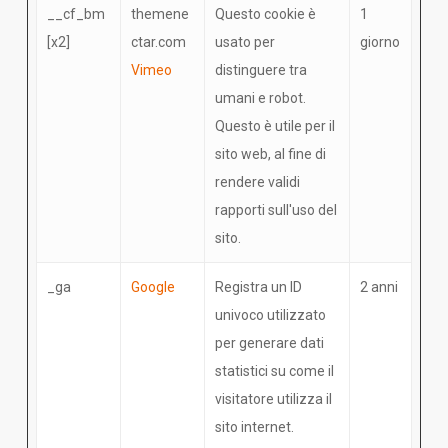
__cf_bm
themene
Questo cookie è
1
[x2]
ctar.com
usato per
giorno
Vimeo
distinguere tra
umani e robot.
Questo è utile per il
sito web, al fine di
rendere validi
rapporti sull'uso del
sito.
_ga
Google
Registra un ID
2 anni
univoco utilizzato
per generare dati
statistici su come il
visitatore utilizza il
sito internet.