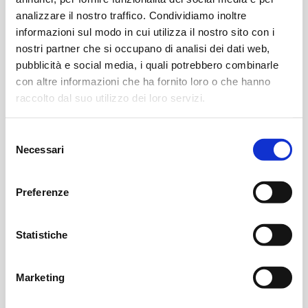
sul numero di volte
analizzare il nostro traffico. Condividiamo inoltre
che un utente ha
informazioni sul modo in cui utilizza il nostro sito con i
visitato il sito
nostri partner che si occupano di analisi dei dati web,
pubblicità e social media, i quali potrebbero combinarle
internet, oltre che
con altre informazioni che ha fornito loro o che hanno
le dati per la prima
raccolto dal suo utilizzo dei loro servizi.
visita e la visita più
recente.
Selezione
Necessari
del
vuid
Vimeo
Raccoglie dati sulle
2 anni
consenso
visite dell'utente al
Preferenze
sito, come ad
esempio quali
pagine sono state
Statistiche
consultate.
Marketing
Marketing (16)