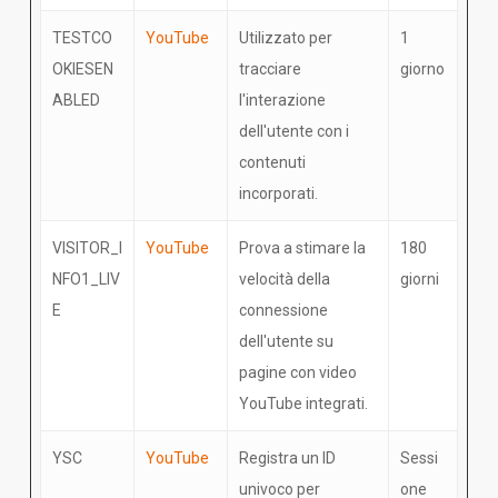
TESTCO
YouTube
Utilizzato per
1
OKIESEN
tracciare
giorno
ABLED
l'interazione
dell'utente con i
contenuti
incorporati.
VISITOR_I
YouTube
Prova a stimare la
180
NFO1_LIV
velocità della
giorni
E
connessione
dell'utente su
pagine con video
YouTube integrati.
YSC
YouTube
Registra un ID
Sessi
univoco per
one