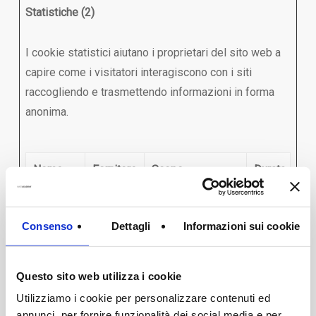
Statistiche (2)
I cookie statistici aiutano i proprietari del sito web a
capire come i visitatori interagiscono con i siti
raccogliendo e trasmettendo informazioni in forma
anonima.
Nome
Fornitore
Scopo
Durata
massima
di
Consenso
Dettagli
Informazioni sui cookie
archiviazion
_ga_#
Google
Utilizzato da
2 anni
Questo sito web utilizza i cookie
Google Analytics
Utilizziamo i cookie per personalizzare contenuti ed
per raccogliere dati
annunci, per fornire funzionalità dei social media e per