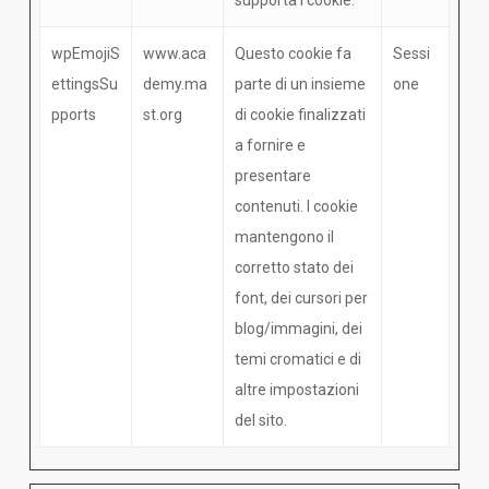
supporta i cookie.
wpEmojiS
www.aca
Questo cookie fa
Sessi
ettingsSu
demy.ma
parte di un insieme
one
pports
st.org
di cookie finalizzati
a fornire e
presentare
contenuti. I cookie
mantengono il
corretto stato dei
font, dei cursori per
blog/immagini, dei
temi cromatici e di
altre impostazioni
del sito.