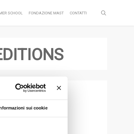
search
MER SCHOOL
FONDAZIONE MAST
CONTATTI
EDITIONS
ioni.
rizzati a questo sito.
Informazioni sui cookie
blet.