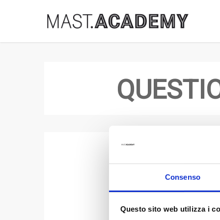
Skip
to
main
content
QUESTIO
Comp
Il questionario si ap
Consenso
Il q
Questo sito web utilizza i c