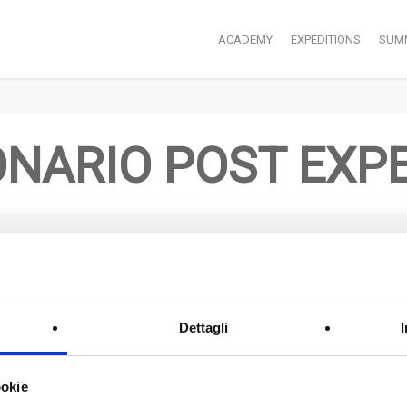
ACADEMY
EXPEDITIONS
SUM
NARIO POST EXP
ilate il seguente questionario seguendo passo passo le indicaz
rirà una nuova finestra, alla fine della compilazione verrete reindi
Dettagli
uestionario è ottimizzato per essere usato da smartphone e da ta
ookie