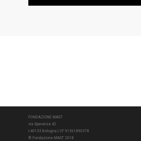
FONDAZIONE MAST
via Speranza 42
I-40133 Bologna | CF 91361890378
© Fondazione MAST 2018